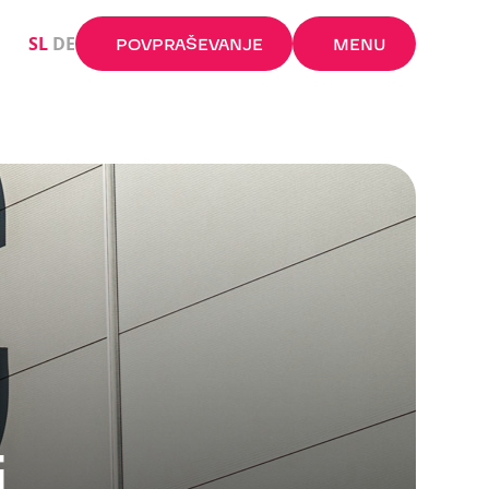
Zapri X
SL
DE
POVPRAŠEVANJE
MENU
i