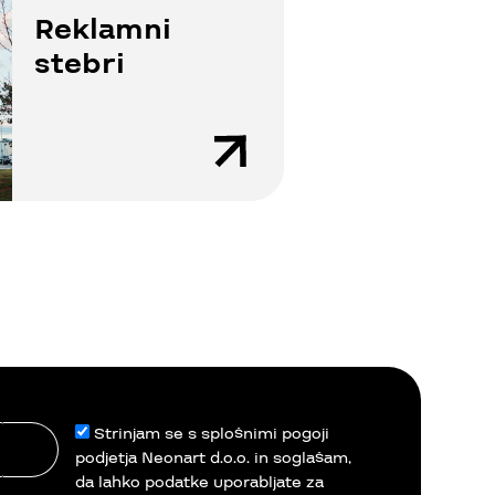
Reklamni
stebri
Strinjam se s splošnimi pogoji
podjetja Neonart d.o.o. in soglašam,
da lahko podatke uporabljate za