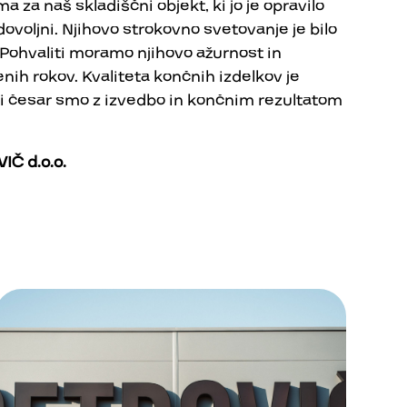
a za naš skladiščni objekt, ki jo je opravilo
ovoljni. Njihovo strokovno svetovanje je bilo
 Pohvaliti moramo njihovo ažurnost in
ih rokov. Kvaliteta končnih izdelkov je
adi česar smo z izvedbo in končnim rezultatom
VIČ
d.o.o.