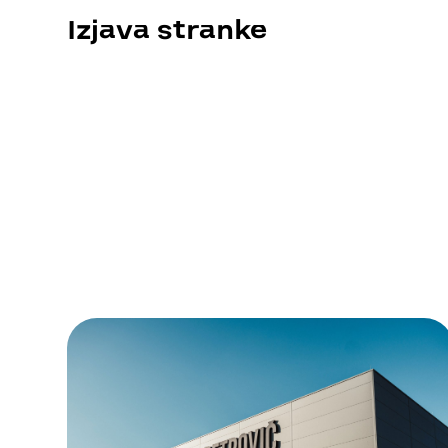
Izjava stranke
POVPRAŠEVANJE