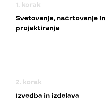
1. korak
Svetovanje, načrtovanje i
projektiranje
M: +386 31 597 085
2. korak
Izvedba in izdelava