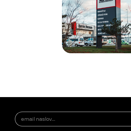
reklamne tablice in
06
pleksi steklo