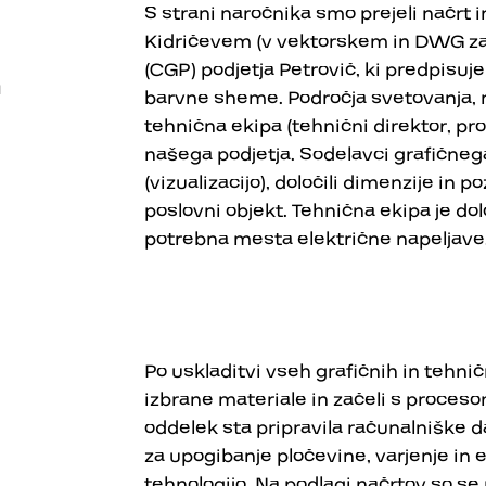
S strani naročnika smo prejeli načrt 
Kidričevem (v vektorskem in DWG zap
(CGP) podjetja Petrovič, ki predpisuj
n
barvne sheme. Področja svetovanja, nač
tehnična ekipa (tehnični direktor, pr
našega podjetja. Sodelavci grafičneg
reklamni stebri
02
(vizualizacijo), določili dimenzije in
poslovni objekt. Tehnična ekipa je do
potrebna mesta električne napeljave
Po uskladitvi vseh grafičnih in tehni
izbrane materiale in začeli s procesom
oddelek sta pripravila računalniške d
za upogibanje pločevine, varjenje in 
tehnologijo. Na podlagi načrtov so s