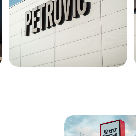
drogovi za zastave
05