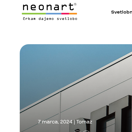
Skip
to
Svetlobn
content
7 marca, 2024 | Tomaz
Neonart d.o.o.