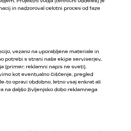
odjem. Projektni vodja (tehnični oddelek) je
acij in nadzoroval celotni proces od faze
ijo, vezano na uporabljene materiale in
po potrebi s strani naše ekipe serviserjev,
a (primer: reklamni napis ne sveti).
imo kot eventualno čiščenje, pregled
le-to opravi obdobno, letno vsaj enkrat ali
liva na daljšo življenjsko dobo reklamnega
v