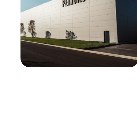
HITER DOSTOP
O podjetju