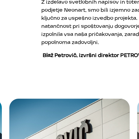
Z izdelavo svetlobnih napisov in totem
podjetje Neonart, smo bili izjemno zad
ključno za uspešno izvedbo projekta.
natančnost pri spoštovanju dogovorjen
izpolnila vsa naša pričakovanja, zar
popolnoma zadovoljni.
Blaž
Petrovič
, izvršni direktor
PETRO