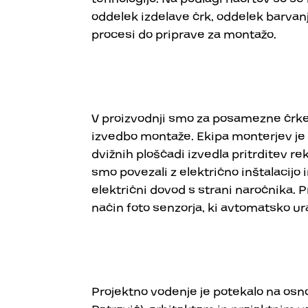
oddelek izdelave črk, oddelek barvanj
procesi do priprave za montažo.
V proizvodnji smo za posamezne črke 
izvedbo montaže. Ekipa monterjev je
dvižnih ploščadi izvedla pritrditev 
smo povezali z električno inštalacijo in
retro napisi
03
električni dovod s strani naročnika. P
način foto senzorja, ki avtomatsko u
Projektno vodenje je potekalo na os