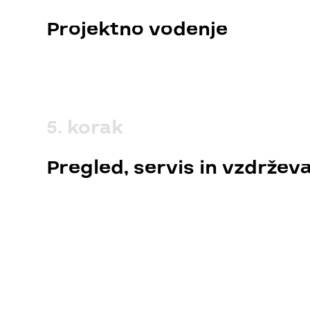
Projektno vodenje
SI
DE
Jezik:
5. korak
Pregled, servis in vzdržev