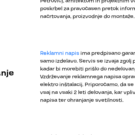
Petrovič), arhitektom in projektnim v
poskrbel za pravočasen pretok inform
načrtovanja, proizvodnje do montaže.
Reklamni napis
ima predpisano garanc
samo izdelavo. Servis se izvaja zgolj 
kadar bi morebiti prišlo do nedelovanj
anje
Vzdrževanje reklamnega napisa oprav
elektro inštalacij. Priporočamo, da se 
vsaj na vsaki 2 leti delovanja, kar vp
napisa ter ohranjanje svetilnosti.
vizualna oprema
04
bencinskih serviso