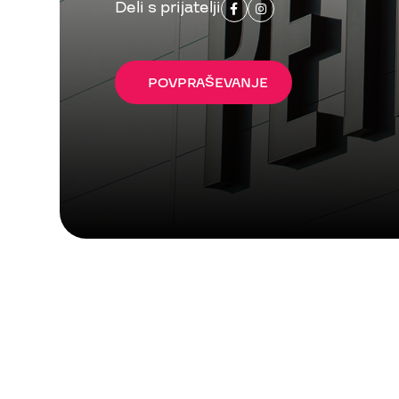
Deli s prijatelji


Zagrebška cesta 20,
2000 Maribor,
Slovenija, EU
POVPRAŠEVANJE
T: +386 (2) 426 01 00