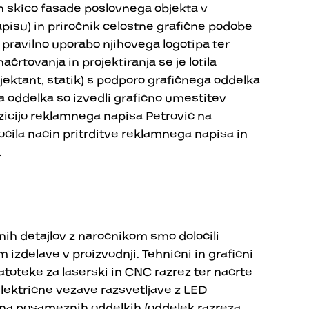
in skico fasade poslovnega objekta v
isu) in priročnik celostne grafične podobe
e pravilno uporabo njihovega logotipa ter
rtovanja in projektiranja se je lotila
ojektant, statik) s podporo grafičnega oddelka
a oddelka so izvedli grafično umestitev
 pozicijo reklamnega napisa Petrovič na
ločila način pritrditve reklamnega napisa in
.
čnih detajlov z naročnikom smo določili
 izdelave v proizvodnji. Tehnični in grafični
atoteke za laserski in CNC razrez ter načrte
električne vezave razsvetljave z LED
e na posameznih oddelkih (oddelek razreza,