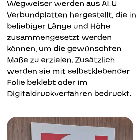
Wegweiser werden aus ALU-
Online Shop
08
Verbundplatten hergestellt, die in
beliebiger Länge und Höhe
SI
DE
Sprache:
zusammengesetzt werden
können, um die gewünschten
Maße zu erzielen. Zusätzlich
werden sie mit selbstklebender
Folie beklebt oder im
Digitaldruckverfahren bedruckt.