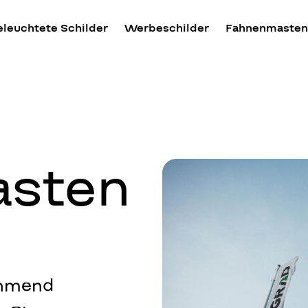
eleuchtete Schilder
Werbeschilder
Fahnenmasten
sten
ehmend
01