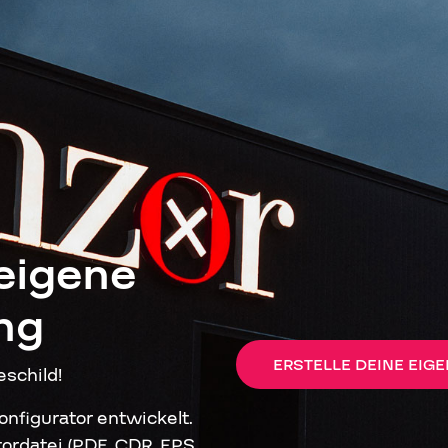
Fahnenmasten
05
 eigene
ng
ERSTELLE DEINE EIG
eschild!
nfigurator entwickelt.
tordatei (PDF, CDR, EPS,