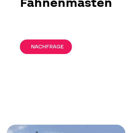
Fahnenmasten
NACHFRAGE
office@neonart.eu