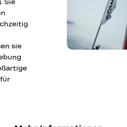
Werbeschilder
. Sie
en
3D-Schriften
ichzeitig
Leuchtkästen
Unbeleuchtete Werbetafeln un
en sie
Folienaufschriften und Grafiken
gebung
oßartige
Drehbare Schriften
für