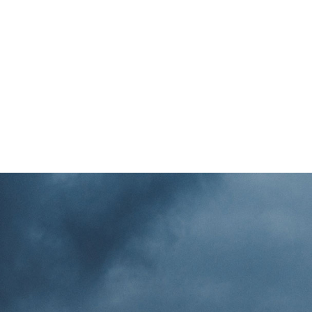
Beleuchtung von
04
Tankstellen und vis
Werbemittel