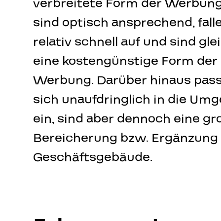
verbreitete Form der Werbung
8041 Graz Austria, EU
sind optisch ansprechend, fall
relativ schnell auf und sind gle
eine kostengünstige Form der
Werbung. Darüber hinaus pass
sich unaufdringlich in die Um
ein, sind aber dennoch eine gr
Bereicherung bzw. Ergänzung 
Geschäftsgebäude.
M: +43 664 272 91 71