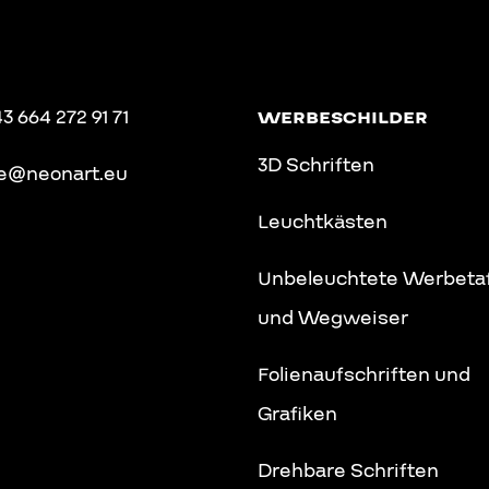
3 664 272 91 71
WERBESCHILDER
3D Schriften
ce@neonart.eu
Špela's label
07
Leuchtkästen
Unbeleuchtete Werbeta
und Wegweiser
Folienaufschriften und
Grafiken
Drehbare Schriften