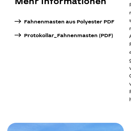
Mehr Informationen
Werbepylonen
02
Fahnenmasten aus Polyester PDF
Protokollar_Fahnenmasten (PDF)